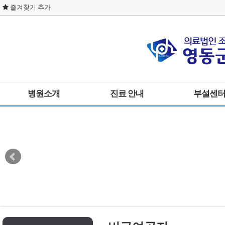
즐겨찾기 추가
병원소개
진료 안내
부설센
인사말
통합진료
물리치료실
병원둘러보기
내과
사회복지실
미션 및 비전
신경외과
영양실
사이트이용약관
외과
개인정보취급방침
한방과
찾아오시는길