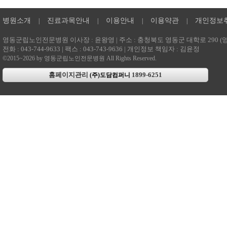
병원소개
진료과목안내
이용안내
이용약관
개인정보
|
|
|
|
영동군립노인전문병원 이사장 : 윤왕영 | 주소 : 충청북도 영동군 대학로 290 (영동읍
전화 : 043-744-9633 | 팩스 : 043-743-9636 | 개인정보 책임자 : 김윤정
©2015~2026 by 영동군립노인전문병원 All Rights Reserved.
홈페이지관리
1899-6251
(주)도담컴퍼니