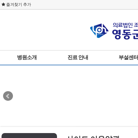
즐겨찾기 추가
병원소개
진료 안내
부설센
인사말
통합진료
물리치료실
병원둘러보기
내과
사회복지실
미션 및 비전
신경외과
영양실
사이트이용약관
외과
개인정보취급방침
한방과
찾아오시는길