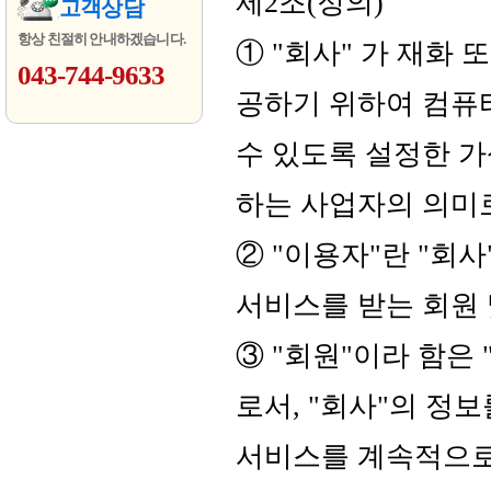
제2조(정의)
고객상담
항상 친절히 안내하겠습니다.
① "회사" 가 재화 
043-744-9633
공하기 위하여 컴퓨
수 있도록 설정한 
하는 사업자의 의미
② "이용자"란 "회
서비스를 받는 회원 
③ "회원"이라 함은
로서, "회사"의 정
서비스를 계속적으로