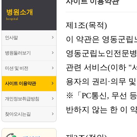
사이트 이용약관
병원소개
hospital
제1조(목적)
이 약관은 영동군립
인사말
영동군립노인전문병원
병원둘러보기
관련 서비스(이하 "
미션 및 비전
용자의 권리·의무 
사이트 이용약관
※「PC통신, 무선
개인정보취급방침
반하지 않는 한 이
찾아오시는길