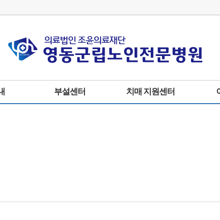
내
부설센터
치매 지원센터
물리치료실
지원프로그램안내
진료
사회복지실
전문의Q&A
입/퇴
영양실
치매자료실
비급
치매환자 가족상담
증명서