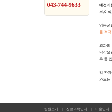
043-744-9633
예전에는
부,이식
영동군
를 적
외과의 
낙상으로
우 등 
각 환자
와모든 
병원소개
진료과목안내
이용안내
|
|