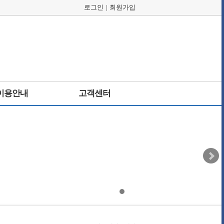
로그인
회원가입
|
이용안내
고객센터
시간안내
공지사항
원 안내
포토갤러리
여공지
자주묻는질문
 발급안내
주간식단표
고객의소리
예약문의