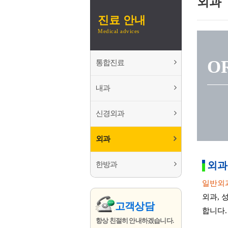
외과
진료 안내
Medical advices
O
통합진료
내과
신경외과
외과
외과
한방과
일반외과
외과, 
고객상담
합니다.
항상 친절히 안내하겠습니다.