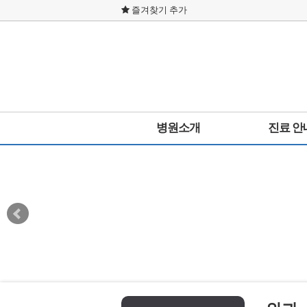
즐겨찾기 추가
병원소개
진료 안
인사말
통합진료
병원둘러보기
내과
미션 및 비전
신경외과
사이트이용약관
외과
개인정보취급방침
한방과
찾아오시는길