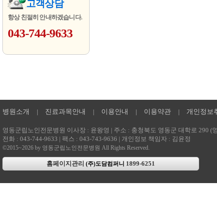
고객상담
항상 친절히 안내하겠습니다.
043-744-9633
병원소개
진료과목안내
이용안내
이용약관
개인정보
|
|
|
|
영동군립노인전문병원 이사장 : 윤왕영 | 주소 : 충청북도 영동군 대학로 290 (영동읍
전화 : 043-744-9633 | 팩스 : 043-743-9636 | 개인정보 책임자 : 김윤정
©2015~2026 by 영동군립노인전문병원 All Rights Reserved.
홈페이지관리
1899-6251
(주)도담컴퍼니