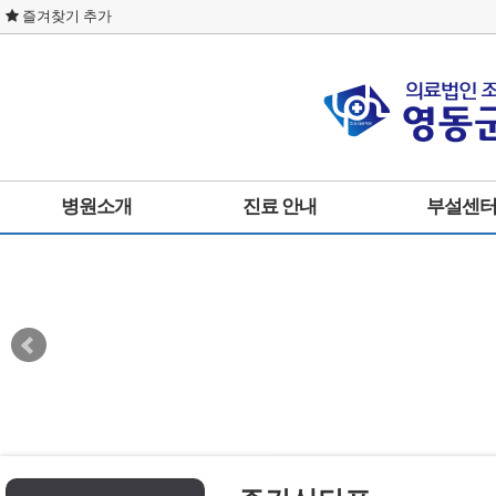
즐겨찾기 추가
병원소개
진료 안내
부설센
인사말
통합진료
물리치료실
병원둘러보기
내과
사회복지실
미션 및 비전
신경외과
영양실
사이트이용약관
외과
개인정보취급방침
한방과
찾아오시는길